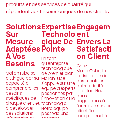
produits et des services de qualité qui
répondent aux besoins uniques de nos clients.
Solutions
Expertise
Engagem
Sur
Technolo
Ent
Mesure
Gique De
Envers La
Adaptées
Pointe
Satisfacti
À Vos
On Client
En tant
Besoins
qu'entreprise
Chez
technologique
MalianTube, la
MalianTube se
de premier plan,
satisfaction de
distingue par sa
MalianTube
nos clients est
capacité à
s'appuie sur une
notre priorité
comprendre les
équipe d'experts
absolue. Nous
besoins
passionnés par
nous
spécifiques de
l'innovation et la
engageons à
chaque client et
technologie.
fournir un service
à développer
Notre équipe
clientèle
des solutions
possède une
exceptionnel à