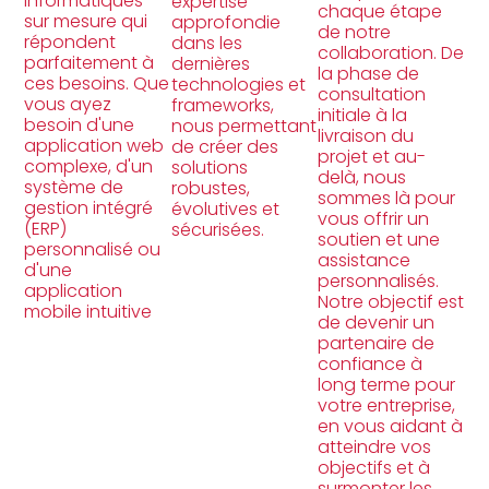
informatiques
expertise
chaque étape
sur mesure qui
approfondie
de notre
répondent
dans les
collaboration. De
parfaitement à
dernières
la phase de
ces besoins. Que
technologies et
consultation
vous ayez
frameworks,
initiale à la
besoin d'une
nous permettant
livraison du
application web
de créer des
projet et au-
complexe, d'un
solutions
delà, nous
système de
robustes,
sommes là pour
gestion intégré
évolutives et
vous offrir un
(ERP)
sécurisées.
soutien et une
personnalisé ou
assistance
d'une
personnalisés.
application
Notre objectif est
mobile intuitive
de devenir un
partenaire de
confiance à
long terme pour
votre entreprise,
en vous aidant à
atteindre vos
objectifs et à
surmonter les