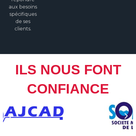
aux besoins
spécifiques
de ses
clients.
ILS NOUS FONT
CONFIANCE