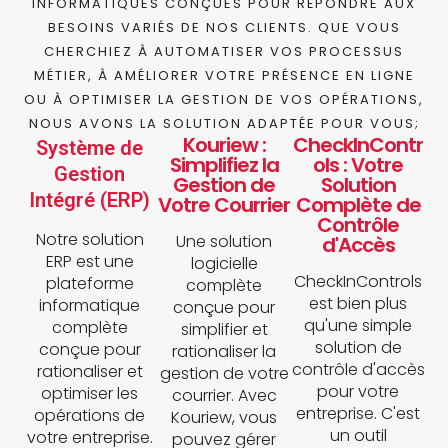
INFORMATIQUES CONÇUES POUR RÉPONDRE AUX
BESOINS VARIÉS DE NOS CLIENTS. QUE VOUS
CHERCHIEZ À AUTOMATISER VOS PROCESSUS
MÉTIER, À AMÉLIORER VOTRE PRÉSENCE EN LIGNE
OU À OPTIMISER LA GESTION DE VOS OPÉRATIONS,
NOUS AVONS LA SOLUTION ADAPTÉE POUR VOUS;
Kouriew :
CheckInContr
Système de
Simplifiez la
ols : Votre
Gestion
Gestion de
Solution
Intégré (ERP)
Votre Courrier
Complète de
Contrôle
Notre solution
Une solution
d'Accès
ERP est une
logicielle
CheckInControls
plateforme
complète
est bien plus
informatique
conçue pour
qu'une simple
complète
simplifier et
solution de
conçue pour
rationaliser la
contrôle d'accès
rationaliser et
gestion de votre
pour votre
optimiser les
courrier. Avec
entreprise. C'est
opérations de
Kouriew, vous
un outil
votre entreprise.
pouvez gérer