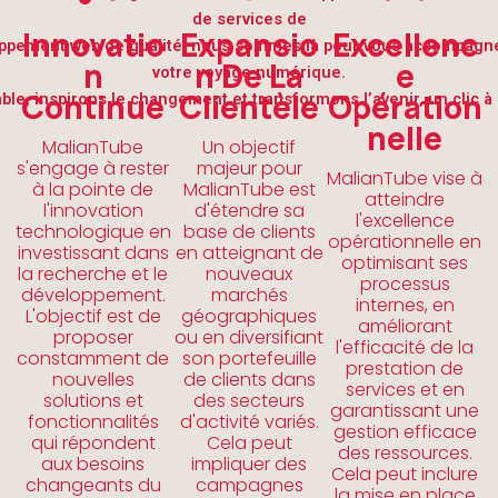
de services de
Innovatio
Expansio
Excellenc
ppement web de qualité, nous sommes là pour vous accompagn
N
N De La
E
votre voyage numérique.
Continue
Clientèle
Opération
le, inspirons le changement et transformons l’avenir, un clic à l
Nelle
MalianTube
Un objectif
s'engage à rester
majeur pour
MalianTube vise à
à la pointe de
MalianTube est
atteindre
l'innovation
d'étendre sa
l'excellence
technologique en
base de clients
opérationnelle en
investissant dans
en atteignant de
optimisant ses
la recherche et le
nouveaux
processus
développement.
marchés
internes, en
L'objectif est de
géographiques
améliorant
proposer
ou en diversifiant
l'efficacité de la
constamment de
son portefeuille
prestation de
nouvelles
de clients dans
services et en
solutions et
des secteurs
garantissant une
fonctionnalités
d'activité variés.
gestion efficace
qui répondent
Cela peut
des ressources.
aux besoins
impliquer des
Cela peut inclure
changeants du
campagnes
la mise en place