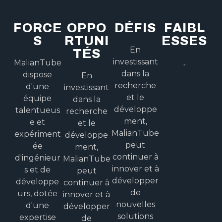
FORCE
OPPO
DÉFIS
FAIBL
S
RTUNI
ESSES
En
TÉS
investissant
MalianTube
...
dans la
dispose
En
recherche
d'une
investissant
et le
équipe
dans la
développe
talentueus
recherche
ment,
e et
et le
MalianTube
expériment
développe
peut
ée
ment,
continuer à
d'ingénieur
MalianTube
innover et à
s et de
peut
développer
développe
continuer à
de
urs, dotée
innover et à
nouvelles
d'une
développer
solutions
expertise
de