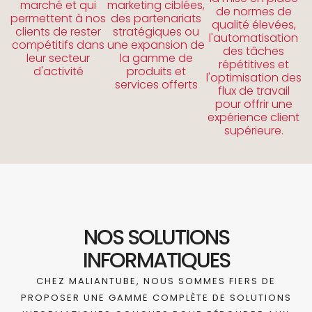
marché et qui
marketing ciblées,
de normes de
permettent à nos
des partenariats
qualité élevées,
clients de rester
stratégiques ou
l'automatisation
compétitifs dans
une expansion de
des tâches
leur secteur
la gamme de
répétitives et
d'activité
produits et
l'optimisation des
services offerts
flux de travail
pour offrir une
expérience client
supérieure.
NOS SOLUTIONS
INFORMATIQUES
CHEZ MALIANTUBE, NOUS SOMMES FIERS DE
PROPOSER UNE GAMME COMPLÈTE DE SOLUTIONS