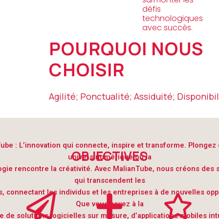
défis
technologiques
avec succès.
POURQUOI NOUS
CHOISIR
Agilité; Ponctualité; Assiduité; Disponibil
ube : L’innovation qui connecte, inspire et transforme. Plongez
OBJECTIVES
univers numérique où la
gie rencontre la créativité. Avec MalianTube, nous créons des 
qui transcendent les
s, connectant les individus et les entreprises à de nouvelles opp
Que vous soyez à la
 de solutions logicielles sur mesure, d’applications mobiles int