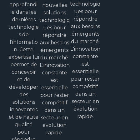
technologiq
approfondi
nouvelles
ues pour
e dans les
solutions
répondre
dernières
technologiq
aux besoins
technologie
ues pour
émergents
s de
répondre
du marché.
l'informatio
aux besoins
L'innovation
n. Cette
émergents
constante
expertise lui
du marché.
est
permet de
L'innovation
essentielle
concevoir
constante
pour rester
et de
est
compétitif
développer
essentielle
dans un
des
pour rester
secteur en
solutions
compétitif
évolution
innovantes
dans un
rapide.
et de haute
secteur en
qualité
évolution
pour
rapide.
répondre