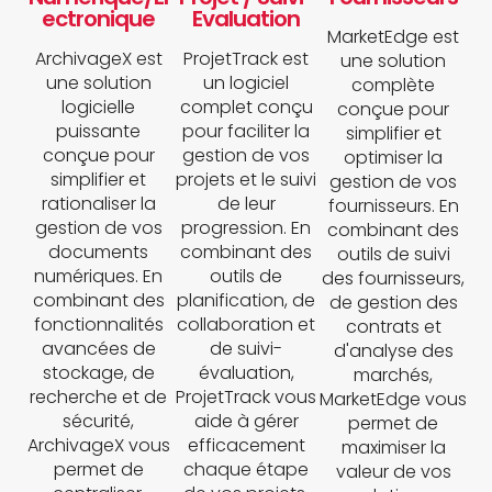
ectronique
Evaluation
MarketEdge est
ArchivageX est
ProjetTrack est
une solution
une solution
un logiciel
complète
logicielle
complet conçu
conçue pour
puissante
pour faciliter la
simplifier et
conçue pour
gestion de vos
optimiser la
simplifier et
projets et le suivi
gestion de vos
rationaliser la
de leur
fournisseurs. En
gestion de vos
progression. En
combinant des
documents
combinant des
outils de suivi
numériques. En
outils de
des fournisseurs,
combinant des
planification, de
de gestion des
fonctionnalités
collaboration et
contrats et
avancées de
de suivi-
d'analyse des
stockage, de
évaluation,
marchés,
recherche et de
ProjetTrack vous
MarketEdge vous
sécurité,
aide à gérer
permet de
ArchivageX vous
efficacement
maximiser la
permet de
chaque étape
valeur de vos