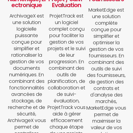
ectronique
Evaluation
MarketEdge est
ArchivageX est
ProjetTrack est
une solution
une solution
un logiciel
complète
logicielle
complet conçu
conçue pour
puissante
pour faciliter la
simplifier et
conçue pour
gestion de vos
optimiser la
simplifier et
projets et le suivi
gestion de vos
rationaliser la
de leur
fournisseurs. En
gestion de vos
progression. En
combinant des
documents
combinant des
outils de suivi
numériques. En
outils de
des fournisseurs,
combinant des
planification, de
de gestion des
fonctionnalités
collaboration et
contrats et
avancées de
de suivi-
d'analyse des
stockage, de
évaluation,
marchés,
recherche et de
ProjetTrack vous
MarketEdge vous
sécurité,
aide à gérer
permet de
ArchivageX vous
efficacement
maximiser la
permet de
chaque étape
valeur de vos