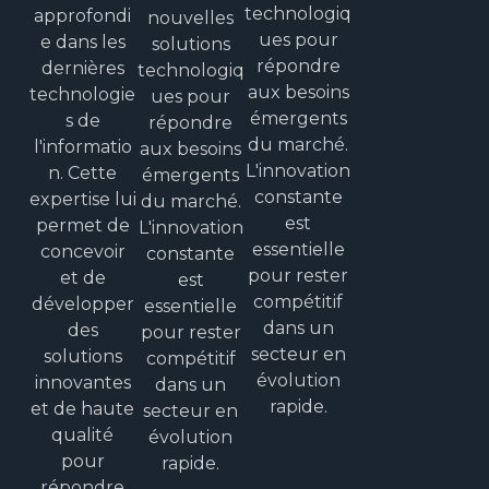
technologiq
approfondi
nouvelles
ues pour
e dans les
solutions
répondre
dernières
technologiq
aux besoins
technologie
ues pour
émergents
s de
répondre
du marché.
l'informatio
aux besoins
L'innovation
n. Cette
émergents
constante
expertise lui
du marché.
est
permet de
L'innovation
essentielle
concevoir
constante
pour rester
et de
est
compétitif
développer
essentielle
dans un
des
pour rester
secteur en
solutions
compétitif
évolution
innovantes
dans un
rapide.
et de haute
secteur en
qualité
évolution
pour
rapide.
répondre