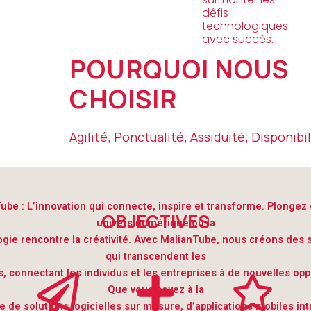
défis
technologiques
avec succès.
POURQUOI NOUS
CHOISIR
Agilité; Ponctualité; Assiduité; Disponibil
ube : L’innovation qui connecte, inspire et transforme. Plongez
OBJECTIVES
univers numérique où la
gie rencontre la créativité. Avec MalianTube, nous créons des 
qui transcendent les
s, connectant les individus et les entreprises à de nouvelles opp
Que vous soyez à la
 de solutions logicielles sur mesure, d’applications mobiles int