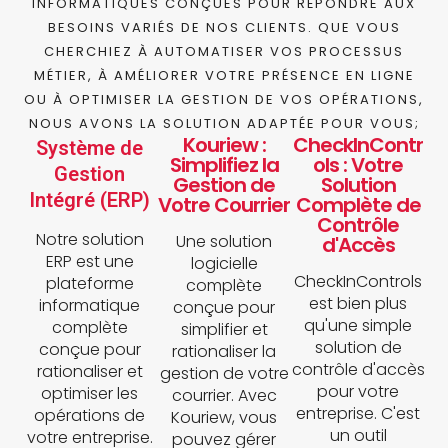
INFORMATIQUES CONÇUES POUR RÉPONDRE AUX
BESOINS VARIÉS DE NOS CLIENTS. QUE VOUS
CHERCHIEZ À AUTOMATISER VOS PROCESSUS
MÉTIER, À AMÉLIORER VOTRE PRÉSENCE EN LIGNE
OU À OPTIMISER LA GESTION DE VOS OPÉRATIONS,
NOUS AVONS LA SOLUTION ADAPTÉE POUR VOUS;
Kouriew :
CheckInContr
Système de
Simplifiez la
ols : Votre
Gestion
Gestion de
Solution
Intégré (ERP)
Votre Courrier
Complète de
Contrôle
Notre solution
Une solution
d'Accès
ERP est une
logicielle
CheckInControls
plateforme
complète
est bien plus
informatique
conçue pour
qu'une simple
complète
simplifier et
solution de
conçue pour
rationaliser la
contrôle d'accès
rationaliser et
gestion de votre
pour votre
optimiser les
courrier. Avec
entreprise. C'est
opérations de
Kouriew, vous
un outil
votre entreprise.
pouvez gérer