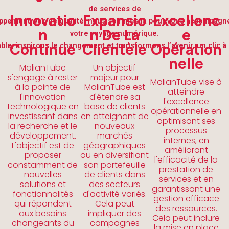
de services de
Innovatio
Expansio
Excellenc
ppement web de qualité, nous sommes là pour vous accompagn
N
N De La
E
votre voyage numérique.
Continue
Clientèle
Opération
le, inspirons le changement et transformons l’avenir, un clic à l
Nelle
MalianTube
Un objectif
s'engage à rester
majeur pour
MalianTube vise à
à la pointe de
MalianTube est
atteindre
l'innovation
d'étendre sa
l'excellence
technologique en
base de clients
opérationnelle en
investissant dans
en atteignant de
optimisant ses
la recherche et le
nouveaux
processus
développement.
marchés
internes, en
L'objectif est de
géographiques
améliorant
proposer
ou en diversifiant
l'efficacité de la
constamment de
son portefeuille
prestation de
nouvelles
de clients dans
services et en
solutions et
des secteurs
garantissant une
fonctionnalités
d'activité variés.
gestion efficace
qui répondent
Cela peut
des ressources.
aux besoins
impliquer des
Cela peut inclure
changeants du
campagnes
la mise en place