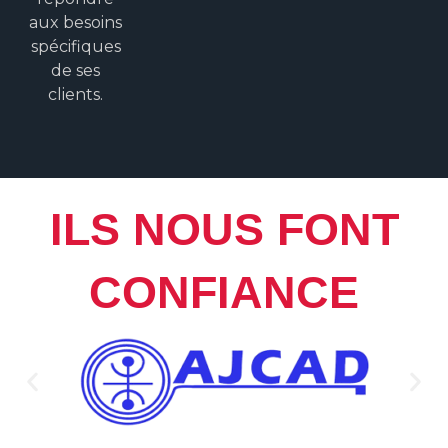
aux besoins
spécifiques
de ses
clients.
ILS NOUS FONT
CONFIANCE