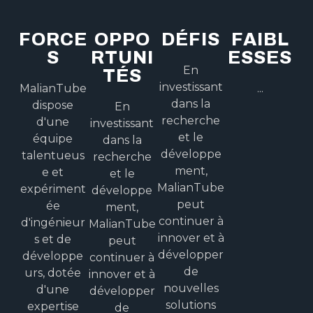
FORCE
OPPO
DÉFIS
FAIBL
S
RTUNI
ESSES
En
TÉS
investissant
MalianTube
...
dans la
dispose
En
recherche
d'une
investissant
et le
équipe
dans la
développe
talentueus
recherche
ment,
e et
et le
MalianTube
expériment
développe
peut
ée
ment,
continuer à
d'ingénieur
MalianTube
innover et à
s et de
peut
développer
développe
continuer à
de
urs, dotée
innover et à
nouvelles
d'une
développer
solutions
expertise
de