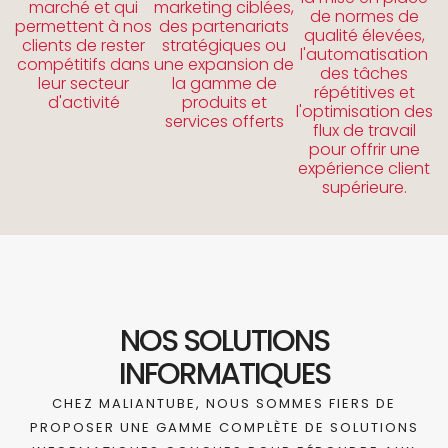
marché et qui
marketing ciblées,
de normes de
permettent à nos
des partenariats
qualité élevées,
clients de rester
stratégiques ou
l'automatisation
compétitifs dans
une expansion de
des tâches
leur secteur
la gamme de
répétitives et
d'activité
produits et
l'optimisation des
services offerts
flux de travail
pour offrir une
expérience client
supérieure.
NOS SOLUTIONS
INFORMATIQUES
CHEZ MALIANTUBE, NOUS SOMMES FIERS DE
PROPOSER UNE GAMME COMPLÈTE DE SOLUTIONS