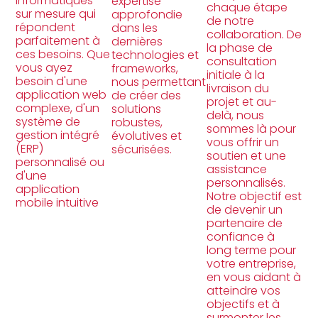
informatiques
expertise
chaque étape
sur mesure qui
approfondie
de notre
répondent
dans les
collaboration. De
parfaitement à
dernières
la phase de
ces besoins. Que
technologies et
consultation
vous ayez
frameworks,
initiale à la
besoin d'une
nous permettant
livraison du
application web
de créer des
projet et au-
complexe, d'un
solutions
delà, nous
système de
robustes,
sommes là pour
gestion intégré
évolutives et
vous offrir un
(ERP)
sécurisées.
soutien et une
personnalisé ou
assistance
d'une
personnalisés.
application
Notre objectif est
mobile intuitive
de devenir un
partenaire de
confiance à
long terme pour
votre entreprise,
en vous aidant à
atteindre vos
objectifs et à
surmonter les