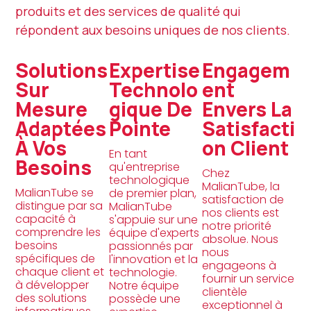
produits et des services de qualité qui
répondent aux besoins uniques de nos clients.
Solutions
Expertise
Engagem
Sur
Technolo
Ent
Mesure
Gique De
Envers La
Adaptées
Pointe
Satisfacti
À Vos
On Client
En tant
Besoins
qu'entreprise
Chez
technologique
MalianTube, la
MalianTube se
de premier plan,
satisfaction de
distingue par sa
MalianTube
nos clients est
capacité à
s'appuie sur une
notre priorité
comprendre les
équipe d'experts
absolue. Nous
besoins
passionnés par
nous
spécifiques de
l'innovation et la
engageons à
chaque client et
technologie.
fournir un service
à développer
Notre équipe
clientèle
des solutions
possède une
exceptionnel à