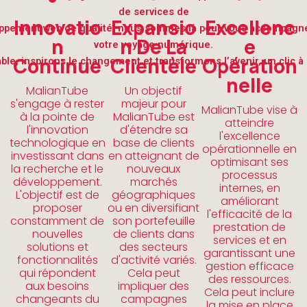
de services de
Innovatio
Expansio
Excellenc
ppement web de qualité, nous sommes là pour vous accompagn
N
N De La
E
votre voyage numérique.
Continue
Clientèle
Opération
le, inspirons le changement et transformons l’avenir, un clic à l
Nelle
MalianTube
Un objectif
s'engage à rester
majeur pour
MalianTube vise à
à la pointe de
MalianTube est
atteindre
l'innovation
d'étendre sa
l'excellence
technologique en
base de clients
opérationnelle en
investissant dans
en atteignant de
optimisant ses
la recherche et le
nouveaux
processus
développement.
marchés
internes, en
L'objectif est de
géographiques
améliorant
proposer
ou en diversifiant
l'efficacité de la
constamment de
son portefeuille
prestation de
nouvelles
de clients dans
services et en
solutions et
des secteurs
garantissant une
fonctionnalités
d'activité variés.
gestion efficace
qui répondent
Cela peut
des ressources.
aux besoins
impliquer des
Cela peut inclure
changeants du
campagnes
la mise en place