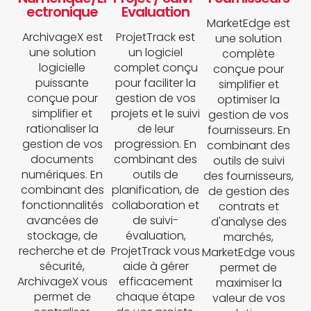
ectronique
Evaluation
MarketEdge est
ArchivageX est
ProjetTrack est
une solution
une solution
un logiciel
complète
logicielle
complet conçu
conçue pour
puissante
pour faciliter la
simplifier et
conçue pour
gestion de vos
optimiser la
simplifier et
projets et le suivi
gestion de vos
rationaliser la
de leur
fournisseurs. En
gestion de vos
progression. En
combinant des
documents
combinant des
outils de suivi
numériques. En
outils de
des fournisseurs,
combinant des
planification, de
de gestion des
fonctionnalités
collaboration et
contrats et
avancées de
de suivi-
d'analyse des
stockage, de
évaluation,
marchés,
recherche et de
ProjetTrack vous
MarketEdge vous
sécurité,
aide à gérer
permet de
ArchivageX vous
efficacement
maximiser la
permet de
chaque étape
valeur de vos