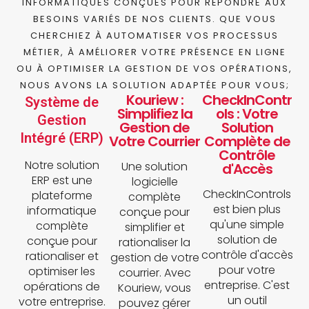
INFORMATIQUES CONÇUES POUR RÉPONDRE AUX
BESOINS VARIÉS DE NOS CLIENTS. QUE VOUS
CHERCHIEZ À AUTOMATISER VOS PROCESSUS
MÉTIER, À AMÉLIORER VOTRE PRÉSENCE EN LIGNE
OU À OPTIMISER LA GESTION DE VOS OPÉRATIONS,
NOUS AVONS LA SOLUTION ADAPTÉE POUR VOUS;
Kouriew :
CheckInContr
Système de
Simplifiez la
ols : Votre
Gestion
Gestion de
Solution
Intégré (ERP)
Votre Courrier
Complète de
Contrôle
Notre solution
Une solution
d'Accès
ERP est une
logicielle
CheckInControls
plateforme
complète
est bien plus
informatique
conçue pour
qu'une simple
complète
simplifier et
solution de
conçue pour
rationaliser la
contrôle d'accès
rationaliser et
gestion de votre
pour votre
optimiser les
courrier. Avec
entreprise. C'est
opérations de
Kouriew, vous
un outil
votre entreprise.
pouvez gérer