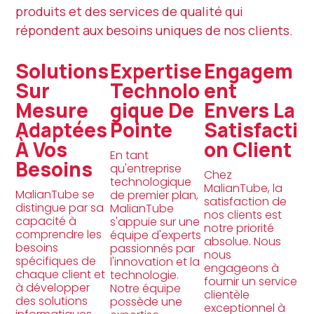
produits et des services de qualité qui
répondent aux besoins uniques de nos clients.
Solutions
Expertise
Engagem
Sur
Technolo
Ent
Mesure
Gique De
Envers La
Adaptées
Pointe
Satisfacti
À Vos
On Client
En tant
Besoins
qu'entreprise
Chez
technologique
MalianTube, la
MalianTube se
de premier plan,
satisfaction de
distingue par sa
MalianTube
nos clients est
capacité à
s'appuie sur une
notre priorité
comprendre les
équipe d'experts
absolue. Nous
besoins
passionnés par
nous
spécifiques de
l'innovation et la
engageons à
chaque client et
technologie.
fournir un service
à développer
Notre équipe
clientèle
des solutions
possède une
exceptionnel à