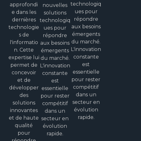
technologiq
approfondi
nouvelles
ues pour
e dans les
solutions
répondre
dernières
technologiq
aux besoins
technologie
ues pour
émergents
s de
répondre
du marché.
l'informatio
aux besoins
L'innovation
n. Cette
émergents
constante
expertise lui
du marché.
est
permet de
L'innovation
essentielle
concevoir
constante
pour rester
et de
est
compétitif
développer
essentielle
dans un
des
pour rester
secteur en
solutions
compétitif
évolution
innovantes
dans un
rapide.
et de haute
secteur en
qualité
évolution
pour
rapide.
répondre