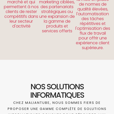
marché et qui
marketing ciblées,
de normes de
permettent à nos
des partenariats
qualité élevées,
clients de rester
stratégiques ou
l'automatisation
compétitifs dans
une expansion de
des tâches
leur secteur
la gamme de
répétitives et
d'activité
produits et
l'optimisation des
services offerts
flux de travail
pour offrir une
expérience client
supérieure.
NOS SOLUTIONS
INFORMATIQUES
CHEZ MALIANTUBE, NOUS SOMMES FIERS DE
PROPOSER UNE GAMME COMPLÈTE DE SOLUTIONS