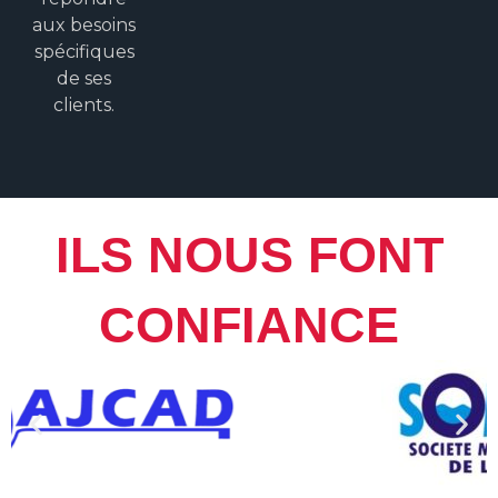
aux besoins
spécifiques
de ses
clients.
ILS NOUS FONT
CONFIANCE