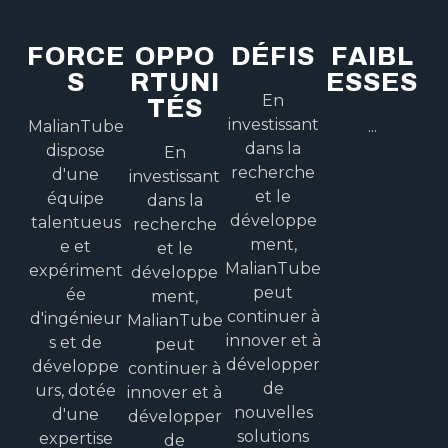
FORCE
OPPO
DÉFIS
FAIBL
S
RTUNI
ESSES
En
TÉS
investissant
MalianTube
...
dans la
dispose
En
recherche
d'une
investissant
et le
équipe
dans la
développe
talentueus
recherche
ment,
e et
et le
MalianTube
expériment
développe
peut
ée
ment,
continuer à
d'ingénieur
MalianTube
innover et à
s et de
peut
développer
développe
continuer à
de
urs, dotée
innover et à
nouvelles
d'une
développer
solutions
expertise
de