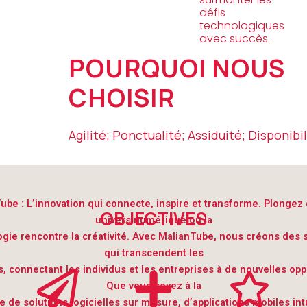
défis
technologiques
avec succès.
POURQUOI NOUS
CHOISIR
Agilité; Ponctualité; Assiduité; Disponibil
ube : L’innovation qui connecte, inspire et transforme. Plongez
OBJECTIVES
univers numérique où la
gie rencontre la créativité. Avec MalianTube, nous créons des 
qui transcendent les
s, connectant les individus et les entreprises à de nouvelles opp
Que vous soyez à la
 de solutions logicielles sur mesure, d’applications mobiles int