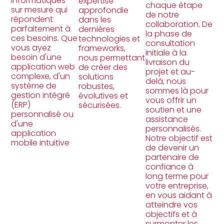
informatiques
expertise
chaque étape
sur mesure qui
approfondie
de notre
répondent
dans les
collaboration. De
parfaitement à
dernières
la phase de
ces besoins. Que
technologies et
consultation
vous ayez
frameworks,
initiale à la
besoin d'une
nous permettant
livraison du
application web
de créer des
projet et au-
complexe, d'un
solutions
delà, nous
système de
robustes,
sommes là pour
gestion intégré
évolutives et
vous offrir un
(ERP)
sécurisées.
soutien et une
personnalisé ou
assistance
d'une
personnalisés.
application
Notre objectif est
mobile intuitive
de devenir un
partenaire de
confiance à
long terme pour
votre entreprise,
en vous aidant à
atteindre vos
objectifs et à
surmonter les