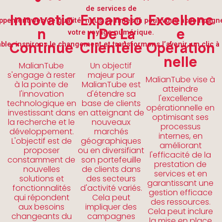
de services de
Innovatio
Expansio
Excellenc
ppement web de qualité, nous sommes là pour vous accompagn
N
N De La
E
votre voyage numérique.
Continue
Clientèle
Opération
le, inspirons le changement et transformons l’avenir, un clic à l
Nelle
MalianTube
Un objectif
s'engage à rester
majeur pour
MalianTube vise à
à la pointe de
MalianTube est
atteindre
l'innovation
d'étendre sa
l'excellence
technologique en
base de clients
opérationnelle en
investissant dans
en atteignant de
optimisant ses
la recherche et le
nouveaux
processus
développement.
marchés
internes, en
L'objectif est de
géographiques
améliorant
proposer
ou en diversifiant
l'efficacité de la
constamment de
son portefeuille
prestation de
nouvelles
de clients dans
services et en
solutions et
des secteurs
garantissant une
fonctionnalités
d'activité variés.
gestion efficace
qui répondent
Cela peut
des ressources.
aux besoins
impliquer des
Cela peut inclure
changeants du
campagnes
la mise en place