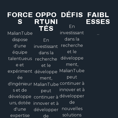
FORCE
OPPO
DÉFIS
FAIBL
S
RTUNI
ESSES
En
TÉS
investissant
MalianTube
...
dans la
dispose
En
recherche
d'une
investissant
et le
équipe
dans la
développe
talentueus
recherche
ment,
e et
et le
MalianTube
expériment
développe
peut
ée
ment,
continuer à
d'ingénieur
MalianTube
innover et à
s et de
peut
développer
développe
continuer à
de
urs, dotée
innover et à
nouvelles
d'une
développer
solutions
expertise
de