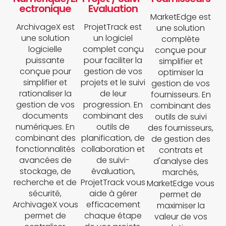
ectronique
Evaluation
MarketEdge est
ArchivageX est
ProjetTrack est
une solution
une solution
un logiciel
complète
logicielle
complet conçu
conçue pour
puissante
pour faciliter la
simplifier et
conçue pour
gestion de vos
optimiser la
simplifier et
projets et le suivi
gestion de vos
rationaliser la
de leur
fournisseurs. En
gestion de vos
progression. En
combinant des
documents
combinant des
outils de suivi
numériques. En
outils de
des fournisseurs,
combinant des
planification, de
de gestion des
fonctionnalités
collaboration et
contrats et
avancées de
de suivi-
d'analyse des
stockage, de
évaluation,
marchés,
recherche et de
ProjetTrack vous
MarketEdge vous
sécurité,
aide à gérer
permet de
ArchivageX vous
efficacement
maximiser la
permet de
chaque étape
valeur de vos