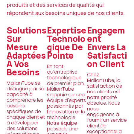
produits et des services de qualité qui
répondent aux besoins uniques de nos clients.
Solutions
Expertise
Engagem
Sur
Technolo
Ent
Mesure
Gique De
Envers La
Adaptées
Pointe
Satisfacti
À Vos
On Client
En tant
Besoins
qu'entreprise
Chez
technologique
MalianTube, la
MalianTube se
de premier plan,
satisfaction de
distingue par sa
MalianTube
nos clients est
capacité à
s'appuie sur une
notre priorité
comprendre les
équipe d'experts
absolue. Nous
besoins
passionnés par
nous
spécifiques de
l'innovation et la
engageons à
chaque client et
technologie.
fournir un service
à développer
Notre équipe
clientèle
des solutions
possède une
exceptionnel à