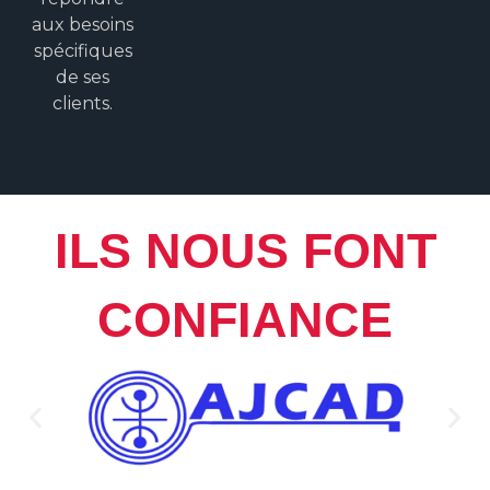
aux besoins
spécifiques
de ses
clients.
ILS NOUS FONT
CONFIANCE