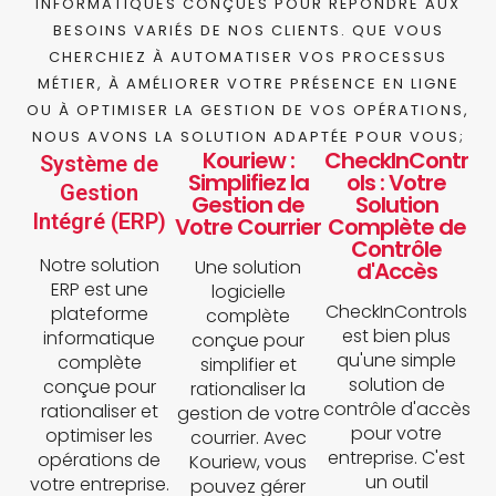
INFORMATIQUES CONÇUES POUR RÉPONDRE AUX
BESOINS VARIÉS DE NOS CLIENTS. QUE VOUS
CHERCHIEZ À AUTOMATISER VOS PROCESSUS
MÉTIER, À AMÉLIORER VOTRE PRÉSENCE EN LIGNE
OU À OPTIMISER LA GESTION DE VOS OPÉRATIONS,
NOUS AVONS LA SOLUTION ADAPTÉE POUR VOUS;
Kouriew :
CheckInContr
Système de
Simplifiez la
ols : Votre
Gestion
Gestion de
Solution
Intégré (ERP)
Votre Courrier
Complète de
Contrôle
Notre solution
Une solution
d'Accès
ERP est une
logicielle
CheckInControls
plateforme
complète
est bien plus
informatique
conçue pour
qu'une simple
complète
simplifier et
solution de
conçue pour
rationaliser la
contrôle d'accès
rationaliser et
gestion de votre
pour votre
optimiser les
courrier. Avec
entreprise. C'est
opérations de
Kouriew, vous
un outil
votre entreprise.
pouvez gérer