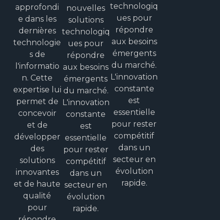
technologiq
approfondi
nouvelles
ues pour
e dans les
solutions
répondre
dernières
technologiq
aux besoins
technologie
ues pour
émergents
s de
répondre
du marché.
l'informatio
aux besoins
L'innovation
n. Cette
émergents
constante
expertise lui
du marché.
est
permet de
L'innovation
essentielle
concevoir
constante
pour rester
et de
est
compétitif
développer
essentielle
dans un
des
pour rester
secteur en
solutions
compétitif
évolution
innovantes
dans un
rapide.
et de haute
secteur en
qualité
évolution
pour
rapide.
répondre