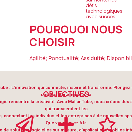
défis
technologiques
avec succès.
POURQUOI NOUS
CHOISIR
Agilité; Ponctualité; Assiduité; Disponibil
ube : L’innovation qui connecte, inspire et transforme. Plongez
OBJECTIVES
univers numérique où la
gie rencontre la créativité. Avec MalianTube, nous créons des 
qui transcendent les
s, connectant les individus et les entreprises à de nouvelles opp
Que vous soyez à la
 de solutions logicielles sur mesure, d’applications mobiles int