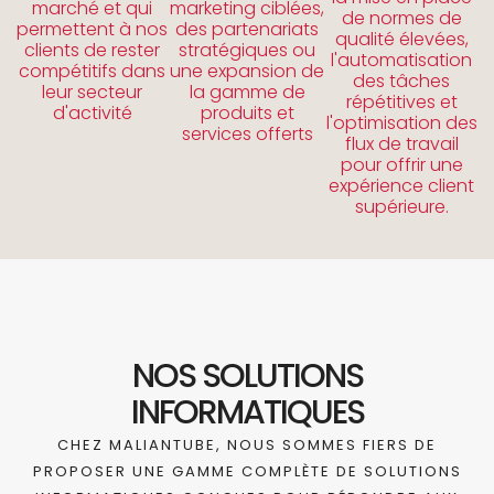
marché et qui
marketing ciblées,
de normes de
permettent à nos
des partenariats
qualité élevées,
clients de rester
stratégiques ou
l'automatisation
compétitifs dans
une expansion de
des tâches
leur secteur
la gamme de
répétitives et
d'activité
produits et
l'optimisation des
services offerts
flux de travail
pour offrir une
expérience client
supérieure.
NOS SOLUTIONS
INFORMATIQUES
CHEZ MALIANTUBE, NOUS SOMMES FIERS DE
PROPOSER UNE GAMME COMPLÈTE DE SOLUTIONS