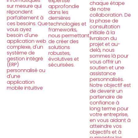
informatiques
expertise
chaque étape
sur mesure qui
approfondie
de notre
répondent
dans les
collaboration. De
parfaitement à
dernières
la phase de
ces besoins. Que
technologies et
consultation
vous ayez
frameworks,
initiale à la
besoin d'une
nous permettant
livraison du
application web
de créer des
projet et au-
complexe, d'un
solutions
delà, nous
système de
robustes,
sommes là pour
gestion intégré
évolutives et
vous offrir un
(ERP)
sécurisées.
soutien et une
personnalisé ou
assistance
d'une
personnalisés.
application
Notre objectif est
mobile intuitive
de devenir un
partenaire de
confiance à
long terme pour
votre entreprise,
en vous aidant à
atteindre vos
objectifs et à
surmonter les