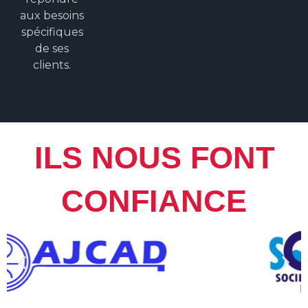
aux besoins
spécifiques
de ses
clients.
ILS NOUS FONT
CONFIANCE