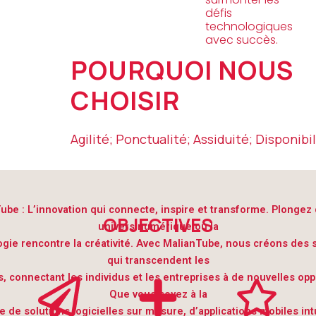
défis
technologiques
avec succès.
POURQUOI NOUS
CHOISIR
Agilité; Ponctualité; Assiduité; Disponibil
ube : L’innovation qui connecte, inspire et transforme. Plongez
OBJECTIVES
univers numérique où la
gie rencontre la créativité. Avec MalianTube, nous créons des 
qui transcendent les
s, connectant les individus et les entreprises à de nouvelles opp
Que vous soyez à la
 de solutions logicielles sur mesure, d’applications mobiles int