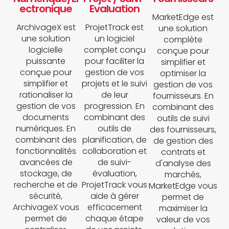
ectronique
Evaluation
MarketEdge est
ArchivageX est
ProjetTrack est
une solution
une solution
un logiciel
complète
logicielle
complet conçu
conçue pour
puissante
pour faciliter la
simplifier et
conçue pour
gestion de vos
optimiser la
simplifier et
projets et le suivi
gestion de vos
rationaliser la
de leur
fournisseurs. En
gestion de vos
progression. En
combinant des
documents
combinant des
outils de suivi
numériques. En
outils de
des fournisseurs,
combinant des
planification, de
de gestion des
fonctionnalités
collaboration et
contrats et
avancées de
de suivi-
d'analyse des
stockage, de
évaluation,
marchés,
recherche et de
ProjetTrack vous
MarketEdge vous
sécurité,
aide à gérer
permet de
ArchivageX vous
efficacement
maximiser la
permet de
chaque étape
valeur de vos