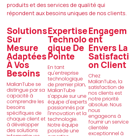
produits et des services de qualité qui
répondent aux besoins uniques de nos clients.
Solutions
Expertise
Engagem
Sur
Technolo
Ent
Mesure
Gique De
Envers La
Adaptées
Pointe
Satisfacti
À Vos
On Client
En tant
Besoins
qu'entreprise
Chez
technologique
MalianTube, la
MalianTube se
de premier plan,
satisfaction de
distingue par sa
MalianTube
nos clients est
capacité à
s'appuie sur une
notre priorité
comprendre les
équipe d'experts
absolue. Nous
besoins
passionnés par
nous
spécifiques de
l'innovation et la
engageons à
chaque client et
technologie.
fournir un service
à développer
Notre équipe
clientèle
des solutions
possède une
exceptionnel à