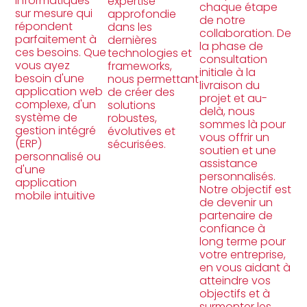
informatiques
expertise
chaque étape
sur mesure qui
approfondie
de notre
répondent
dans les
collaboration. De
parfaitement à
dernières
la phase de
ces besoins. Que
technologies et
consultation
vous ayez
frameworks,
initiale à la
besoin d'une
nous permettant
livraison du
application web
de créer des
projet et au-
complexe, d'un
solutions
delà, nous
système de
robustes,
sommes là pour
gestion intégré
évolutives et
vous offrir un
(ERP)
sécurisées.
soutien et une
personnalisé ou
assistance
d'une
personnalisés.
application
Notre objectif est
mobile intuitive
de devenir un
partenaire de
confiance à
long terme pour
votre entreprise,
en vous aidant à
atteindre vos
objectifs et à
surmonter les