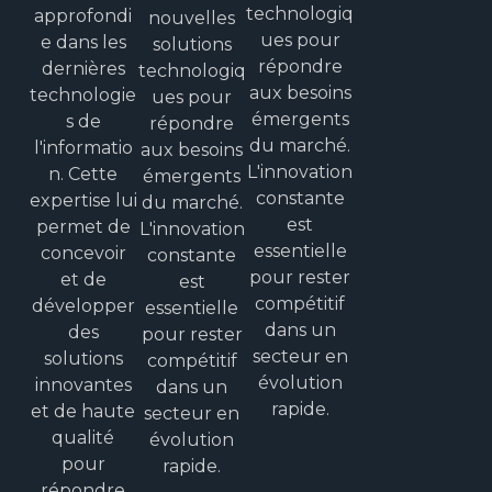
technologiq
approfondi
nouvelles
ues pour
e dans les
solutions
répondre
dernières
technologiq
aux besoins
technologie
ues pour
émergents
s de
répondre
du marché.
l'informatio
aux besoins
L'innovation
n. Cette
émergents
constante
expertise lui
du marché.
est
permet de
L'innovation
essentielle
concevoir
constante
pour rester
et de
est
compétitif
développer
essentielle
dans un
des
pour rester
secteur en
solutions
compétitif
évolution
innovantes
dans un
rapide.
et de haute
secteur en
qualité
évolution
pour
rapide.
répondre