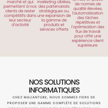
marché et qui
marketing ciblées,
de normes de
permettent à nos
des partenariats
qualité élevées,
clients de rester
stratégiques ou
l'automatisation
compétitifs dans
une expansion de
des tâches
leur secteur
la gamme de
répétitives et
d'activité
produits et
l'optimisation des
services offerts
flux de travail
pour offrir une
expérience client
supérieure.
NOS SOLUTIONS
INFORMATIQUES
CHEZ MALIANTUBE, NOUS SOMMES FIERS DE
PROPOSER UNE GAMME COMPLÈTE DE SOLUTIONS