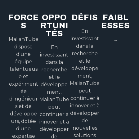
FORCE
OPPO
DÉFIS
FAIBL
S
RTUNI
ESSES
En
TÉS
investissant
MalianTube
...
dans la
dispose
En
recherche
d'une
investissant
et le
équipe
dans la
développe
talentueus
recherche
ment,
e et
et le
MalianTube
expériment
développe
peut
ée
ment,
continuer à
d'ingénieur
MalianTube
innover et à
s et de
peut
développer
développe
continuer à
de
urs, dotée
innover et à
nouvelles
d'une
développer
solutions
expertise
de