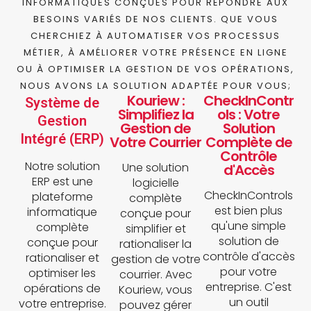
INFORMATIQUES CONÇUES POUR RÉPONDRE AUX
BESOINS VARIÉS DE NOS CLIENTS. QUE VOUS
CHERCHIEZ À AUTOMATISER VOS PROCESSUS
MÉTIER, À AMÉLIORER VOTRE PRÉSENCE EN LIGNE
OU À OPTIMISER LA GESTION DE VOS OPÉRATIONS,
NOUS AVONS LA SOLUTION ADAPTÉE POUR VOUS;
Kouriew :
CheckInContr
Système de
Simplifiez la
ols : Votre
Gestion
Gestion de
Solution
Intégré (ERP)
Votre Courrier
Complète de
Contrôle
Notre solution
Une solution
d'Accès
ERP est une
logicielle
CheckInControls
plateforme
complète
est bien plus
informatique
conçue pour
qu'une simple
complète
simplifier et
solution de
conçue pour
rationaliser la
contrôle d'accès
rationaliser et
gestion de votre
pour votre
optimiser les
courrier. Avec
entreprise. C'est
opérations de
Kouriew, vous
un outil
votre entreprise.
pouvez gérer