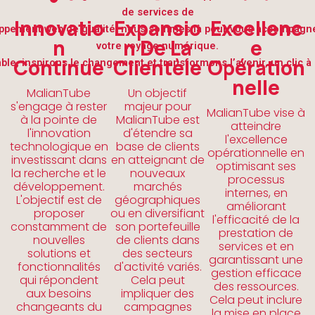
de services de
Innovatio
Expansio
Excellenc
ppement web de qualité, nous sommes là pour vous accompagn
N
N De La
E
votre voyage numérique.
Continue
Clientèle
Opération
le, inspirons le changement et transformons l’avenir, un clic à l
Nelle
MalianTube
Un objectif
s'engage à rester
majeur pour
MalianTube vise à
à la pointe de
MalianTube est
atteindre
l'innovation
d'étendre sa
l'excellence
technologique en
base de clients
opérationnelle en
investissant dans
en atteignant de
optimisant ses
la recherche et le
nouveaux
processus
développement.
marchés
internes, en
L'objectif est de
géographiques
améliorant
proposer
ou en diversifiant
l'efficacité de la
constamment de
son portefeuille
prestation de
nouvelles
de clients dans
services et en
solutions et
des secteurs
garantissant une
fonctionnalités
d'activité variés.
gestion efficace
qui répondent
Cela peut
des ressources.
aux besoins
impliquer des
Cela peut inclure
changeants du
campagnes
la mise en place