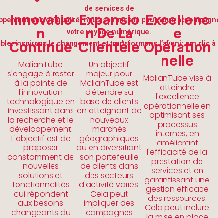
de services de
Innovatio
Expansio
Excellenc
ppement web de qualité, nous sommes là pour vous accompagn
N
N De La
E
votre voyage numérique.
Continue
Clientèle
Opération
le, inspirons le changement et transformons l’avenir, un clic à l
Nelle
MalianTube
Un objectif
s'engage à rester
majeur pour
MalianTube vise à
à la pointe de
MalianTube est
atteindre
l'innovation
d'étendre sa
l'excellence
technologique en
base de clients
opérationnelle en
investissant dans
en atteignant de
optimisant ses
la recherche et le
nouveaux
processus
développement.
marchés
internes, en
L'objectif est de
géographiques
améliorant
proposer
ou en diversifiant
l'efficacité de la
constamment de
son portefeuille
prestation de
nouvelles
de clients dans
services et en
solutions et
des secteurs
garantissant une
fonctionnalités
d'activité variés.
gestion efficace
qui répondent
Cela peut
des ressources.
aux besoins
impliquer des
Cela peut inclure
changeants du
campagnes
la mise en place