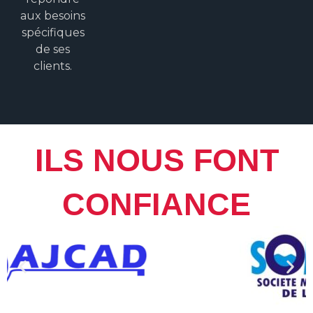
aux besoins
spécifiques
de ses
clients.
ILS NOUS FONT
CONFIANCE