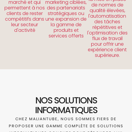
marché et qui
marketing ciblées,
de normes de
permettent à nos
des partenariats
qualité élevées,
clients de rester
stratégiques ou
l'automatisation
compétitifs dans
une expansion de
des tâches
leur secteur
la gamme de
répétitives et
d'activité
produits et
l'optimisation des
services offerts
flux de travail
pour offrir une
expérience client
supérieure.
NOS SOLUTIONS
INFORMATIQUES
CHEZ MALIANTUBE, NOUS SOMMES FIERS DE
PROPOSER UNE GAMME COMPLÈTE DE SOLUTIONS