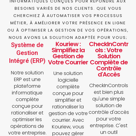
INFORMATIQUES CONÇUES POUR RÉPONDRE AUX
BESOINS VARIÉS DE NOS CLIENTS. QUE VOUS
CHERCHIEZ À AUTOMATISER VOS PROCESSUS
MÉTIER, À AMÉLIORER VOTRE PRÉSENCE EN LIGNE
OU À OPTIMISER LA GESTION DE VOS OPÉRATIONS,
NOUS AVONS LA SOLUTION ADAPTÉE POUR VOUS;
Kouriew :
CheckInContr
Système de
Simplifiez la
ols : Votre
Gestion
Gestion de
Solution
Intégré (ERP)
Votre Courrier
Complète de
Contrôle
Notre solution
Une solution
d'Accès
ERP est une
logicielle
CheckInControls
plateforme
complète
est bien plus
informatique
conçue pour
qu'une simple
complète
simplifier et
solution de
conçue pour
rationaliser la
contrôle d'accès
rationaliser et
gestion de votre
pour votre
optimiser les
courrier. Avec
entreprise. C'est
opérations de
Kouriew, vous
un outil
votre entreprise.
pouvez gérer