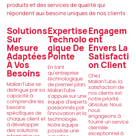
produits et des services de qualité qui
répondent aux besoins uniques de nos clients.
Solutions
Expertise
Engagem
Sur
Technolo
Ent
Mesure
Gique De
Envers La
Adaptées
Pointe
Satisfacti
À Vos
On Client
En tant
Besoins
qu'entreprise
Chez
technologique
MalianTube, la
MalianTube se
de premier plan,
satisfaction de
distingue par sa
MalianTube
nos clients est
capacité à
s'appuie sur une
notre priorité
comprendre les
équipe d'experts
absolue. Nous
besoins
passionnés par
nous
spécifiques de
l'innovation et la
engageons à
chaque client et
technologie.
fournir un service
à développer
Notre équipe
clientèle
des solutions
possède une
exceptionnel à