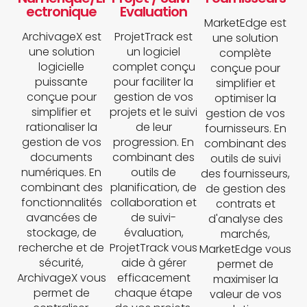
ectronique
Evaluation
MarketEdge est
ArchivageX est
ProjetTrack est
une solution
une solution
un logiciel
complète
logicielle
complet conçu
conçue pour
puissante
pour faciliter la
simplifier et
conçue pour
gestion de vos
optimiser la
simplifier et
projets et le suivi
gestion de vos
rationaliser la
de leur
fournisseurs. En
gestion de vos
progression. En
combinant des
documents
combinant des
outils de suivi
numériques. En
outils de
des fournisseurs,
combinant des
planification, de
de gestion des
fonctionnalités
collaboration et
contrats et
avancées de
de suivi-
d'analyse des
stockage, de
évaluation,
marchés,
recherche et de
ProjetTrack vous
MarketEdge vous
sécurité,
aide à gérer
permet de
ArchivageX vous
efficacement
maximiser la
permet de
chaque étape
valeur de vos