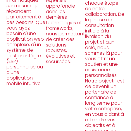
informatiques
expertise
chaque étape
sur mesure qui
approfondie
de notre
répondent
dans les
collaboration. De
parfaitement à
dernières
la phase de
ces besoins. Que
technologies et
consultation
vous ayez
frameworks,
initiale à la
besoin d'une
nous permettant
livraison du
application web
de créer des
projet et au-
complexe, d'un
solutions
delà, nous
système de
robustes,
sommes là pour
gestion intégré
évolutives et
vous offrir un
(ERP)
sécurisées.
soutien et une
personnalisé ou
assistance
d'une
personnalisés.
application
Notre objectif est
mobile intuitive
de devenir un
partenaire de
confiance à
long terme pour
votre entreprise,
en vous aidant à
atteindre vos
objectifs et à
surmonter les