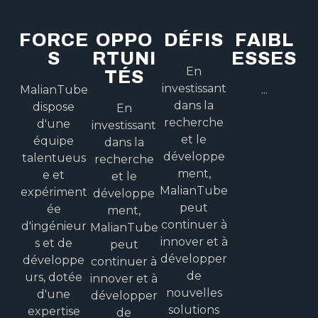
FORCE
OPPO
DÉFIS
FAIBL
S
RTUNI
ESSES
En
TÉS
investissant
MalianTube
...
dans la
dispose
En
recherche
d'une
investissant
et le
équipe
dans la
développe
talentueus
recherche
ment,
e et
et le
MalianTube
expériment
développe
peut
ée
ment,
continuer à
d'ingénieur
MalianTube
innover et à
s et de
peut
développer
développe
continuer à
de
urs, dotée
innover et à
nouvelles
d'une
développer
solutions
expertise
de