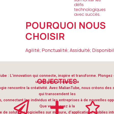
défis
technologiques
avec succès.
POURQUOI NOUS
CHOISIR
Agilité; Ponctualité; Assiduité; Disponibil
ube : L’innovation qui connecte, inspire et transforme. Plongez
OBJECTIVES
univers numérique où la
gie rencontre la créativité. Avec MalianTube, nous créons des 
qui transcendent les
s, connectant les individus et les entreprises à de nouvelles opp
Que vous soyez à la
 de solutions logicielles sur mesure, d’applications mobiles int