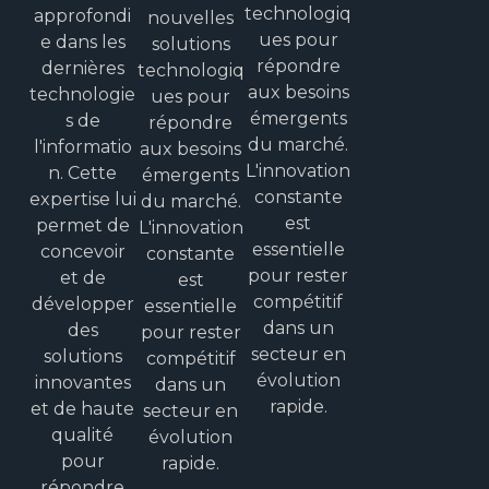
technologiq
approfondi
nouvelles
ues pour
e dans les
solutions
répondre
dernières
technologiq
aux besoins
technologie
ues pour
émergents
s de
répondre
du marché.
l'informatio
aux besoins
L'innovation
n. Cette
émergents
constante
expertise lui
du marché.
est
permet de
L'innovation
essentielle
concevoir
constante
pour rester
et de
est
compétitif
développer
essentielle
dans un
des
pour rester
secteur en
solutions
compétitif
évolution
innovantes
dans un
rapide.
et de haute
secteur en
qualité
évolution
pour
rapide.
répondre